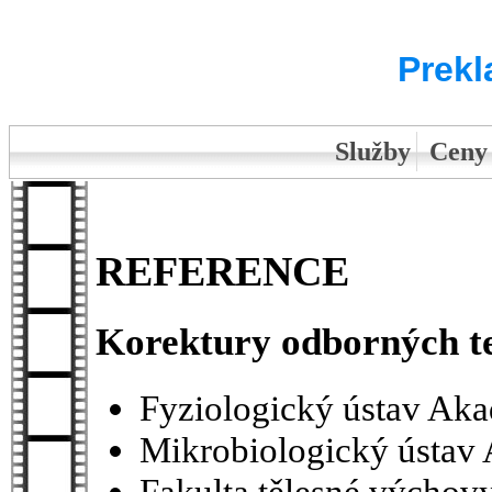
Prekl
Služby
Ceny
REFERENCE
Korektury odborných t
Fyziologický ústav Ak
Mikrobiologický ústav
Fakulta tělesné výchov